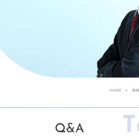
HOME
採
Q&A